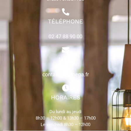
TÉLÉPHONE
02 47 88 90 00
MAIL
contact@ohmega.fr
HORAIRES
Du lundi au jeudi
8h30 – 12h00 & 13h30 – 17h00
Le vendredi 8h30 – 12h00